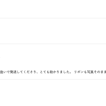
＞
＞
急いで発送してくださり、とても助かりました。 リボンも写真そのまま
定＞