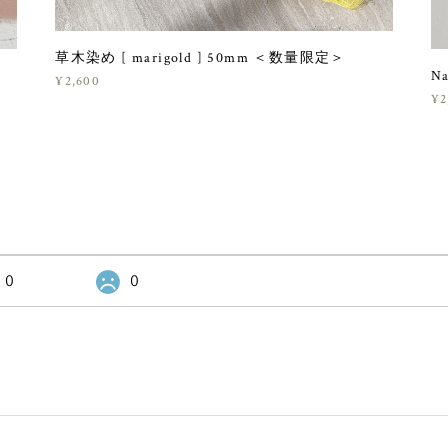
草木染め [ marigold ] 50mm ＜数量限定＞
Na
¥2,600
¥2
0
0