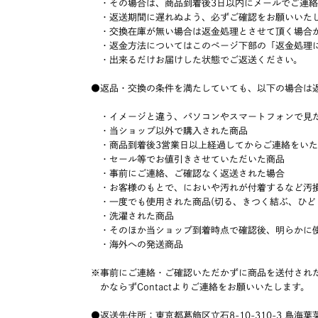
・その場合は、商品到着後3日以内にメールでご連絡
・返送期間に遅れぬよう、必ずご確認をお願いいた
・交換在庫が無い場合は返金処理とさせて頂く場合が
・返金方法についてはこのページ下部の「返金処理に
・出来るだけお届けした状態でご返送ください。
●返品・交換の条件を満たしていても、以下の場合は
・イメージと違う、パソコンやスマートフォンで見た
・当ショップ以外で購入された商品
・商品到着後3営業日以上経過してからご連絡をいた
・セール等でお値引きさせていただいた商品
・事前にご連絡、ご確認なく返送された場合
・お客様のもとで、においや汚れが付着するなど汚
・一度でも使用された商品(切る、きつく結ぶ、ひど
・洗濯された商品
・そのほか当ショップ到着時点で確認後、明らかに使
・海外への発送商品
※事前にご連絡・ご確認いただかずに商品を送付され
かならずContactよりご連絡をお願いいたします。
●返送先住所：東京都葛飾区立石8-10-310-3 鳥海葉