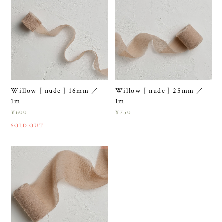
Willow [ nude ] 16mm ／
Willow [ nude ] 25mm ／
1m
1m
¥600
¥750
SOLD OUT