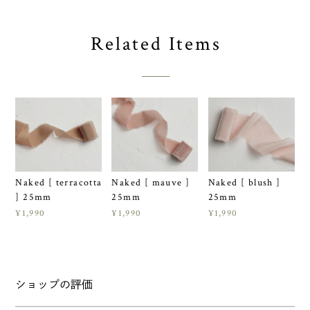
Related Items
Naked [ terracotta
Naked [ mauve ]
Naked [ blush ]
] 25mm
25mm
25mm
¥1,990
¥1,990
¥1,990
ショップの評価