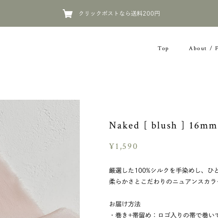
クリックポストなら送料200円
Top
About / 
Naked [ blush ] 16mm
¥1,590
厳選した100%シルクを手染めし、
柔らかさとこだわりのニュアンスカラ
お届け方法
・巻き+帯留め：ロゴ入りの帯で巻い