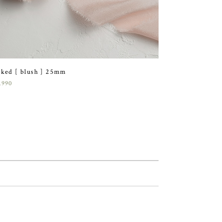
ked [ blush ] 25mm
,990