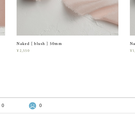
Naked [ blush ] 50mm
Na
¥2,550
¥1
0
0